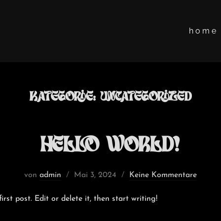
h o m e
Kategorie:
Uncategorized
Hello world!
Veröffentlicht
von
admin
Mai 3, 2024
Keine Kommentare
am
st post. Edit or delete it, then start writing!