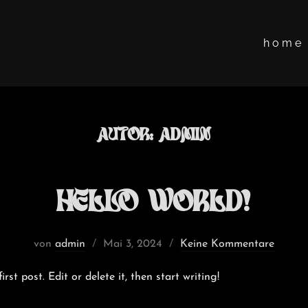
h o m e
Autor:
admin
Hello world!
Veröffentlicht
von
admin
Mai 3, 2024
Keine Kommentare
am
st post. Edit or delete it, then start writing!